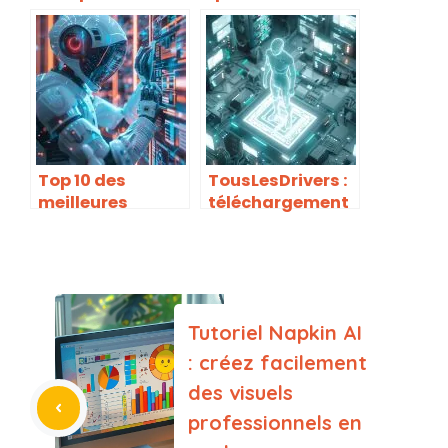
cette adresse IP
direct des
localhost, ses
milliers de
ports et
caméras de
comment y
sécurité mal
accéder
protégées
Top 10 des
TousLesDrivers :
meilleures
téléchargement
alternatives à
gratuit et mise à
CCleaner pour
jour de drivers
nettoyer
pour votre PC
Windows en 2025
Tutoriel Napkin AI
: créez facilement
des visuels
professionnels en