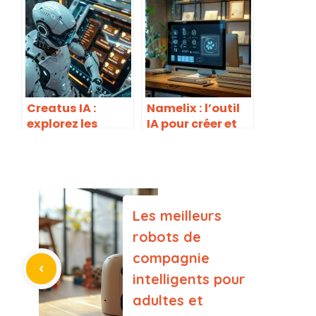
visuels
intelligents pour
professionnels
adultes et
en quelques
enfants
secondes
Creatus IA :
Namelix : l’outil
explorez les
IA pour créer et
références et
trouver le nom
avis clients sur
parfait pour
notre site pour la
votre marque
création
numérique
Les meilleurs
robots de
compagnie
intelligents pour
adultes et