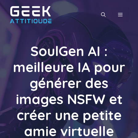
Aller
au
MENU
contenu
SoulGen AI :
meilleure IA pour
générer des
images NSFW et
créer une petite
amie virtuelle