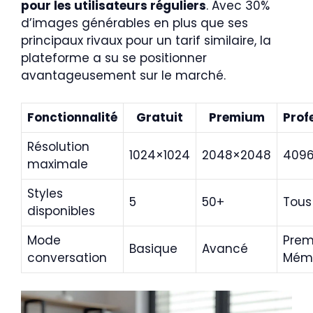
pour les utilisateurs réguliers
. Avec 30%
d’images générables en plus que ses
principaux rivaux pour un tarif similaire, la
plateforme a su se positionner
avantageusement sur le marché.
Fonctionnalité
Gratuit
Premium
Prof
Résolution
1024×1024
2048×2048
409
maximale
Styles
5
50+
Tous
disponibles
Mode
Prem
Basique
Avancé
conversation
Mémo