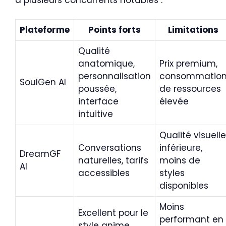
Plateforme
Points forts
Limitations
Qualité
anatomique,
Prix premium,
personnalisation
consommatio
SoulGen AI
poussée,
de ressources
interface
élevée
intuitive
Qualité visuelle
Conversations
inférieure,
DreamGF
naturelles, tarifs
moins de
AI
accessibles
styles
disponibles
Moins
Excellent pour le
performant en
style anime,