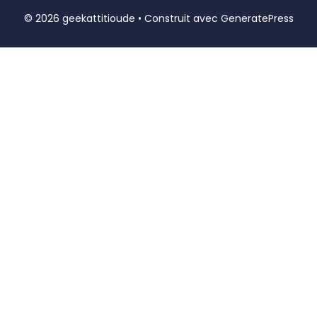
© 2026 geekattitioude
• Construit avec
GeneratePress